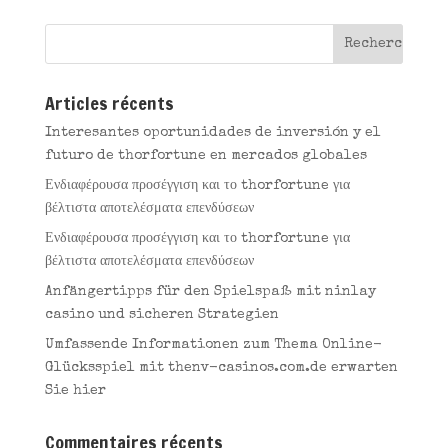
Articles récents
Interesantes oportunidades de inversión y el
futuro de thorfortune en mercados globales
Ενδιαφέρουσα προσέγγιση και το thorfortune για
βέλτιστα αποτελέσματα επενδύσεων
Ενδιαφέρουσα προσέγγιση και το thorfortune για
βέλτιστα αποτελέσματα επενδύσεων
Anfängertipps für den Spielspaß mit ninlay
casino und sicheren Strategien
Umfassende Informationen zum Thema Online-
Glücksspiel mit thenv-casinos.com.de erwarten
Sie hier
Commentaires récents