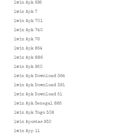
1win Apk 695
1win Apk 7
1win Apk 701
1win Apk 740
1win Apk 76
1win Apk 854
1win Apk 886
1win Apk 920
1win Apk Download 364
1win Apk Download 391
1win Apk Download 51
1win Apk Senegal 885
1win Apk Togo 308
1win Apostas 930
1win App 11