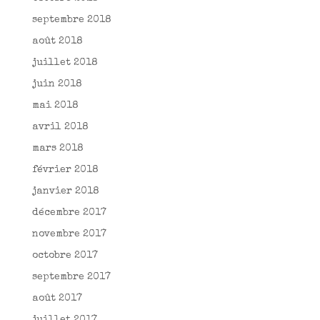
septembre 2018
août 2018
juillet 2018
juin 2018
mai 2018
avril 2018
mars 2018
février 2018
janvier 2018
décembre 2017
novembre 2017
octobre 2017
septembre 2017
août 2017