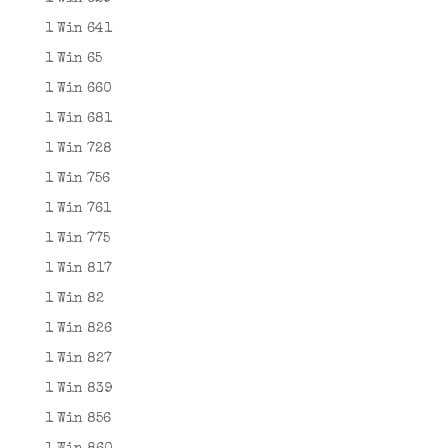
1 Win 641
1 Win 65
1 Win 660
1 Win 681
1 Win 728
1 Win 756
1 Win 761
1 Win 775
1 Win 817
1 Win 82
1 Win 826
1 Win 827
1 Win 839
1 Win 856