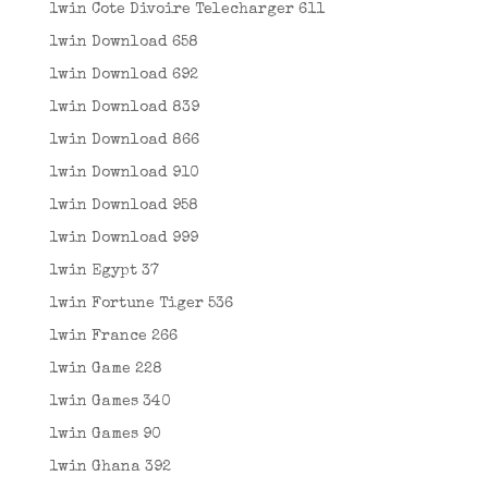
1win Cote Divoire Telecharger 611
1win Download 658
1win Download 692
1win Download 839
1win Download 866
1win Download 910
1win Download 958
1win Download 999
1win Egypt 37
1win Fortune Tiger 536
1win France 266
1win Game 228
1win Games 340
1win Games 90
1win Ghana 392