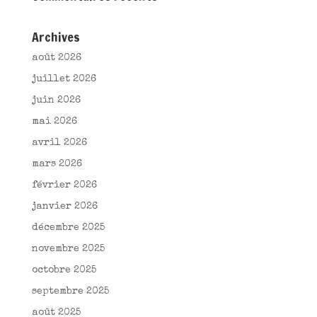
Archives
août 2026
juillet 2026
juin 2026
mai 2026
avril 2026
mars 2026
février 2026
janvier 2026
décembre 2025
novembre 2025
octobre 2025
septembre 2025
août 2025