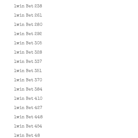
1win Bet 238
1win Bet 261
1win Bet 280
1win Bet 292
1win Bet 305
1win Bet 328
1win Bet 337
1win Bet 351
1win Bet 370
1win Bet 384
1win Bet 410
1win Bet 427
1win Bet 448
1win Bet 454
1win Bet 48