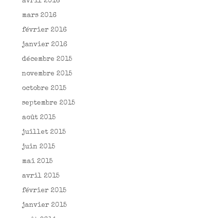
avril 2016
mars 2016
février 2016
janvier 2016
décembre 2015
novembre 2015
octobre 2015
septembre 2015
août 2015
juillet 2015
juin 2015
mai 2015
avril 2015
février 2015
janvier 2015