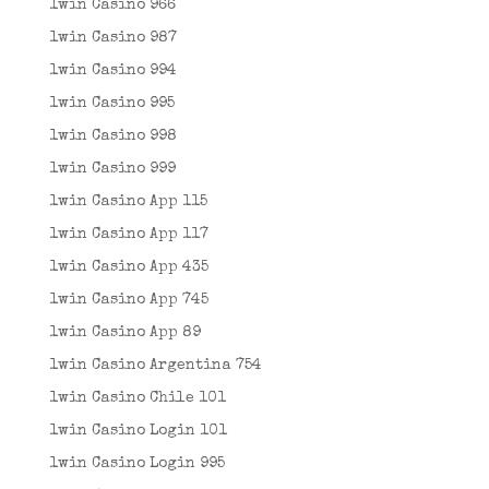
1win Casino 966
1win Casino 987
1win Casino 994
1win Casino 995
1win Casino 998
1win Casino 999
1win Casino App 115
1win Casino App 117
1win Casino App 435
1win Casino App 745
1win Casino App 89
1win Casino Argentina 754
1win Casino Chile 101
1win Casino Login 101
1win Casino Login 995