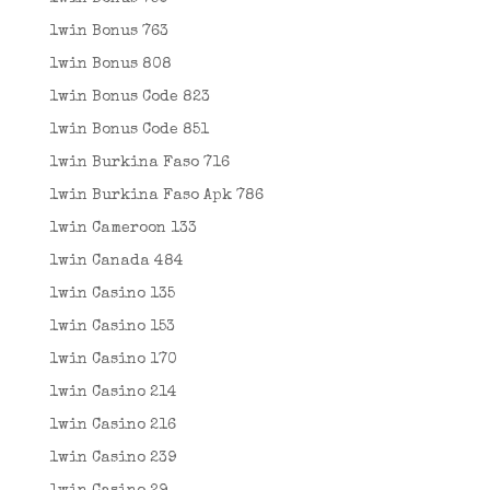
1win Bonus 763
1win Bonus 808
1win Bonus Code 823
1win Bonus Code 851
1win Burkina Faso 716
1win Burkina Faso Apk 786
1win Cameroon 133
1win Canada 484
1win Casino 135
1win Casino 153
1win Casino 170
1win Casino 214
1win Casino 216
1win Casino 239