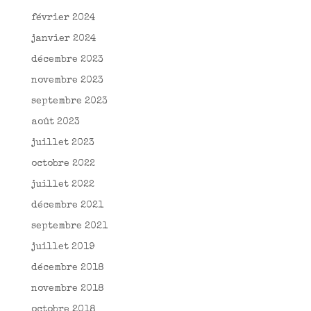
février 2024
janvier 2024
décembre 2023
novembre 2023
septembre 2023
août 2023
juillet 2023
octobre 2022
juillet 2022
décembre 2021
septembre 2021
juillet 2019
décembre 2018
novembre 2018
octobre 2018